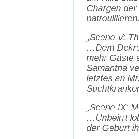
Chargen der
patrouilliere
„Scene V: Th
…Dem Dekret
mehr Gäste e
Samantha verg
letztes an Mr
Suchtkrank
„Scene IX: Mi
…Unbeirrt lo
der Geburt 