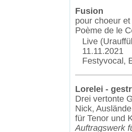
Fusion
pour choeur et
Poème de le C
Live (Urauff
11.11.2021
Festyvocal, E
Lorelei - gest
Drei vertonte 
Nick, Auslände
für Tenor und K
Auftragswerk 