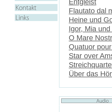
Entgleist
Flautato dal m
Heine und Goe
Igor, Mia un
O Mare Nost
Quatuor pour
Star over Am
Streichquartet
Über das Hö