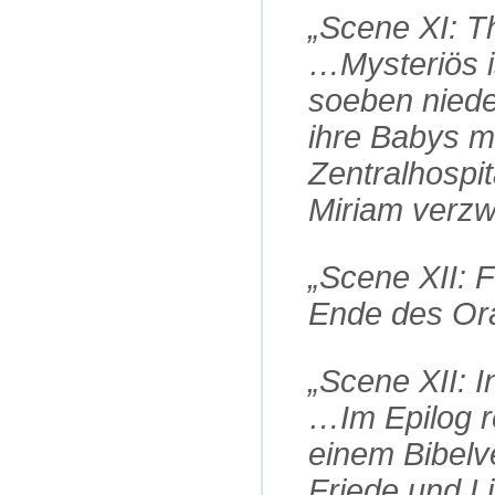
„Scene XI: 
…Mysteriös is
soeben nied
ihre Babys m
Zentralhospit
Miriam verzw
„Scene XII: 
Ende des Or
„Scene XII: I
…Im Epilog r
einem Bibelve
Friede und L