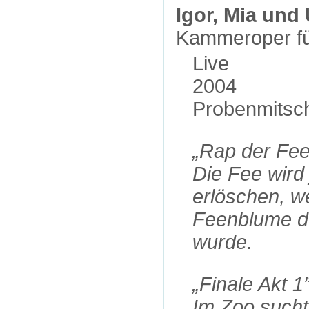
Igor, Mia und
Kammeroper fü
Live
2004
Probenmitsch
„Rap der Fee
Die Fee wird 
erlöschen, we
Feenblume du
wurde.
„Finale Akt 1
Im Zoo sucht