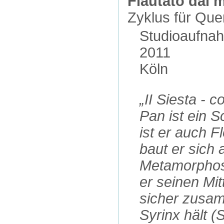
Flautato dal m
Zyklus für Quer
Studioaufna
2011
Köln
„II Siesta - 
Pan ist ein S
ist er auch Fl
baut er sich 
Metamorphose
er seinen Mit
sicher zusa
Syrinx hält (S